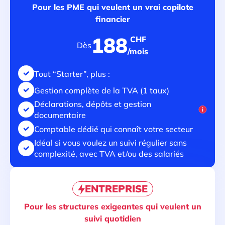
Pour les PME qui veulent un vrai copilote
financier
188
CHF
Dès
/mois
Tout “Starter”, plus :
Gestion complète de la TVA (1 taux)
Déclarations, dépôts et gestion
documentaire
Comptable dédié qui connaît votre secteur
Idéal si vous voulez un suivi régulier sans
complexité, avec TVA et/ou des salariés
ENTREPRISE
Pour les structures exigeantes qui veulent un
suivi quotidien