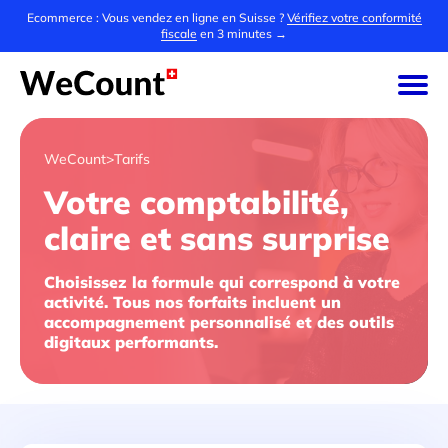
Ecommerce : Vous vendez en ligne en Suisse ?
Vérifiez votre conformité
fiscale
en 3 minutes →
WeCount
>
Tarifs
Votre comptabilité,
claire et sans surprise
Choisissez la formule qui correspond à votre
activité. Tous nos forfaits incluent un
accompagnement personnalisé et des outils
digitaux performants.