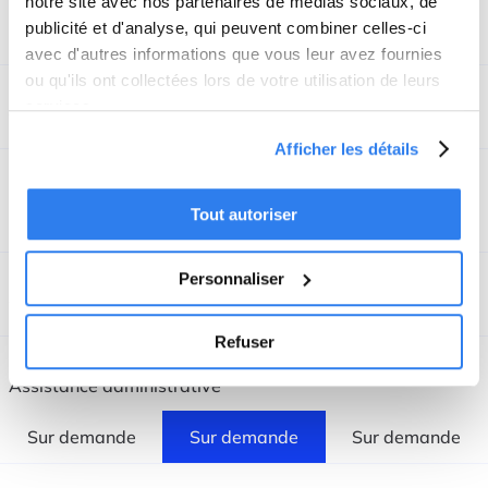
notre site avec nos partenaires de médias sociaux, de
À partir de
À partir de
publicité et d'analyse, qui peuvent combiner celles-ci
348.-/an
348.-/an
avec d'autres informations que vous leur avez fournies
ou qu'ils ont collectées lors de votre utilisation de leurs
services.
*Options Salaires
Afficher les détails
Fiche salaire
Tout autoriser
29.- /mois/fiche
29.- /mois/fiche
29.- /mois/fiche
Personnaliser
*Options Avancées
Refuser
Reporting personnalisé, Tableaux de bord avancés,
Assistance administrative
Sur demande
Sur demande
Sur demande