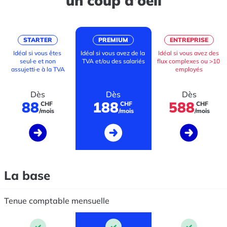
un coup d’oeil
STARTER
PREMIUM
ENTREPRISE
Idéal si vous êtes 
Idéal si vous avez de la 
Idéal si vous avez des 
seul·e et non

TVA et/ou des salariés
flux complexes ou >10 
assujetti·e à la TVA
employés
Dès
Dès
Dès
88
188
588
CHF
CHF
CHF
/mois
/mois
/mois
La base
Tenue comptable mensuelle